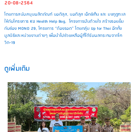
20-08-2564
โดยการสนับสนุนผลิตภัณฑ์ นอติลุส, นอติลุส เอ็กซ์เท็น และ มงกุฎทะเล
ให้กับโครงการ KU Health Help Bag, โครงการปันด้วยใจ สร้างรอยยิ้ม
กับช่อง MONO 29, โครงการ “ต้องรอด” โดยกลุ่ม Up for Thai อีกทั้ง
มูลนิธิและหน่วยงานต่างๆ เพื่อนำไปช่วยเหลือผู้ที่ได้รับผลกระทบจากโค
วิด-19
ดูเพิ่มเติม