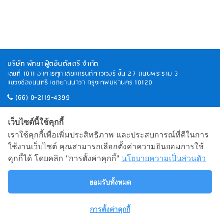
บริษัท พัทยาฟู้ดอินดัสตรี จำกัด
เลขที่ 1011 อาคารศุภาลัยแกรนด์ทาวเวอร์ ชั้น 27 ถนนพระราม 3
แขวงช่องนนทรี
เขตยานนาวา กรุงเทพมหานคร 10120
(66) 0-2119-4399
info@patayafood.com
เว็บไซต์นี้ใช้คุกกี้
บริการ & สนับสนุน
เราใช้คุกกี้เพื่อเพิ่มประสิทธิภาพ และประสบการณ์ที่ดีในการ
นโยบายความเป็นส่วนตัว
ใช้งานเว็บไซต์ คุณสามารถเลือกตั้งค่าความยินยอมการใช้
คุกกี้ได้ โดยคลิก "การตั้งค่าคุกกี้"
นโยบายความเป็นส่วนตัว
ช้อปปิ้งออนไลน์
www.nautilusonlineshop.com
การที่คุณใช้เว็บไซต์ของเราแสดงว่าคุณตกลงที่จะผูกพันข้อกำหนดการใช้งาน
นโยบายความเป็นส่วนบุคคล
วัตถุประสงค์การใช้คุกกี้
และ
ยอมรับทั้งหมด
ดูรายละเอียด
ยืนยัน
การตั้งค่าคุกกี้
Copyright ©
2026 All rights reserved. | PATAYA FOOD
INDUSTRIES Staff-Only