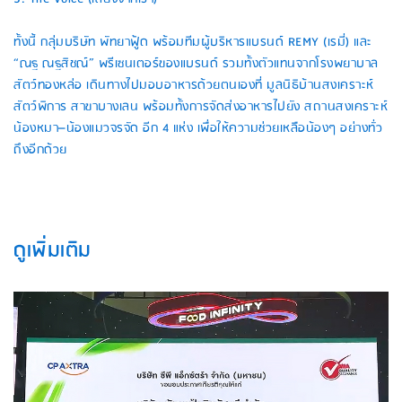
ทั้งนี้ กลุ่มบริษัท พัทยาฟู้ด พร้อมทีมผู้บริหารแบรนด์ REMY (เรมี่) และ
“ณฐ ณฐสิชณ์” พรีเซนเตอร์ของแบรนด์ รวมทั้งตัวแทนจากโรงพยาบาล
สัตว์ทองหล่อ เดินทางไปมอบอาหารด้วยตนเองที่ มูลนิธิบ้านสงเคราะห์
สัตว์พิการ สาขาบางเลน พร้อมทั้งการจัดส่งอาหารไปยัง สถานสงเคราะห์
น้องหมา–น้องแมวจรจัด อีก 4 แห่ง เพื่อให้ความช่วยเหลือน้องๆ อย่างทั่ว
ถึงอีกด้วย
ดูเพิ่มเติม