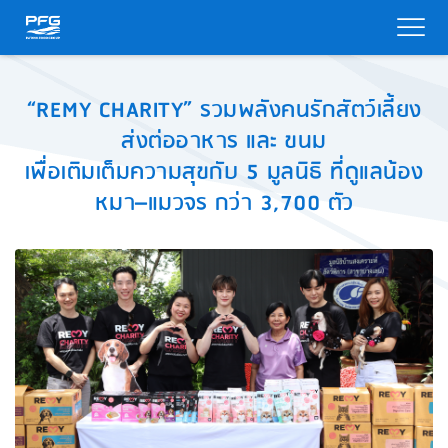
“REMY CHARITY
”
รวมพลังคนรักสัตว์เลี้ยง
ส่งต่ออาหาร และ ขนม
เพื่อเติมเต็มความสุขกับ
5
มูลนิธิ ที่ดูแลน้อง
หมา–แมวจร กว่า
3,700
ตัว